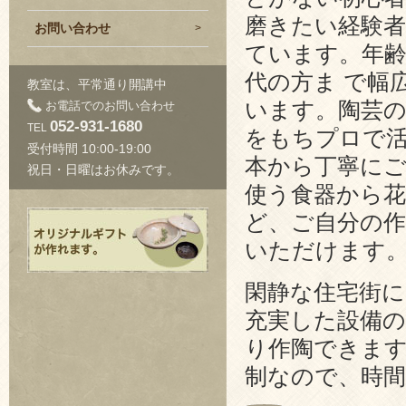
磨きたい経験
お問い合わせ
ています。年齢
代の方ま で幅
教室は、平常通り開講中
います。陶芸の
お電話でのお問い合わせ
052-931-1680
TEL
をもちプロで
受付時間 10:00-19:00
本から丁寧に
祝日・日曜はお休みです。
使う食器から花
ど、ご自分の
いただけます
閑静な住宅街
充実した設備
り作陶できま
制なので、時