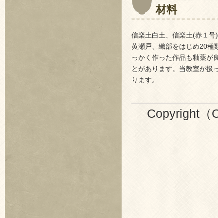
材料
信楽土白土、信楽土(赤１号
黄瀬戸、織部をはじめ20種
っかく作った作品も釉薬が
とがあります。当教室が扱
ります。
Copyright