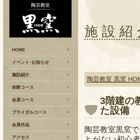
施設紹
HOME
イベント･お知らせ
施設紹介
陶芸教室 黒窯 HO
体験コース
3階建の
会員コース
た設備
ブライダルコース
会員作品
陶芸教室黒窯で
アクセス
とがない初心